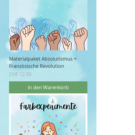
Materialpaket Absolutismus +
Französische Revolution
Preis
CHF 12.50
In den Warenkorb