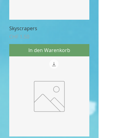
Skyscrapers
Preis
CHF 1.50
In den Warenkorb