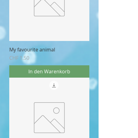
My favourite animal
Preis
CHF 1.50
In den Warenkorb