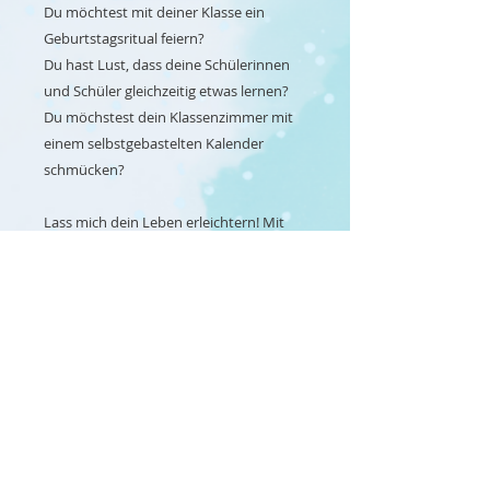
Du möchtest mit deiner Klasse ein
Geburtstagsritual feiern?
Du hast Lust, dass deine Schülerinnen
und Schüler gleichzeitig etwas lernen?
Du möchstest dein Klassenzimmer mit
einem selbstgebastelten Kalender
schmücken?
Lass mich dein Leben erleichtern! Mit
meinem Materialpaket bist du einem
tollen Geburtstagsritual einen Schritt
näher.
Ich stelle dir nicht nur meine liebsten
Rituale vor, sondern habe dir auch
Vorlagen erstellt, die du entweder direkt
kopieren oder auch leicht verändern
und für dich nutzen kannst.