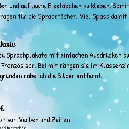
en und auf leere Eisstäbchen zu kleben. Somit 
ragen für die Sprachfächer. Viel Spass damit!
kate
 du Sprachplakate mit einfachen Ausdrücken au
 Französisch. Bei mir hängen sie im Klassenz
ründen habe ich die Bilder entfernt.
l
on von Verben und Zeiten
rial herunterlädst.
rial herunterlädst.
rial herunterlädst.