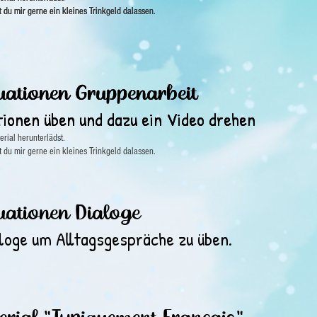
st du mir gerne ein kleines Trinkgeld dalassen.
st du mir gerne ein kleines Trinkgeld dalassen.
st du mir gerne ein kleines Trinkgeld dalassen.
tuationen Gruppenarbeit
tuationen Gruppenarbeit
tionen üben und dazu ein Video drehen
tionen üben und dazu ein Video drehen
rial herunterlädst.
st du mir gerne ein kleines Trinkgeld dalassen.
tuationen Dialoge
loge um Alltagsgespräche zu üben.