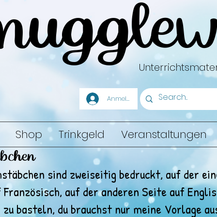
mugglew
Unterrichtsmater
Anmelden
Shop
Trinkgeld
Veranstaltungen
äbchen
stäbchen sind zweiseitig bedruckt, auf der ein
f Französisch, auf der anderen Seite auf Englis
 zu basteln, du brauchst nur meine Vorlage au