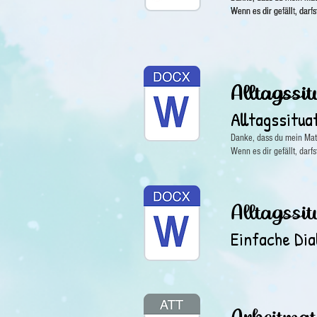
Wenn es dir gefällt, darf
Wenn es dir gefällt, darf
Wenn es dir gefällt, darf
Alltagssi
Alltagssi
Alltagssitua
Alltagssitua
Danke, dass du mein Mate
Wenn es dir gefällt, darf
Alltagssi
Einfache Dia