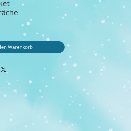
ket
räche
 den Warenkorb